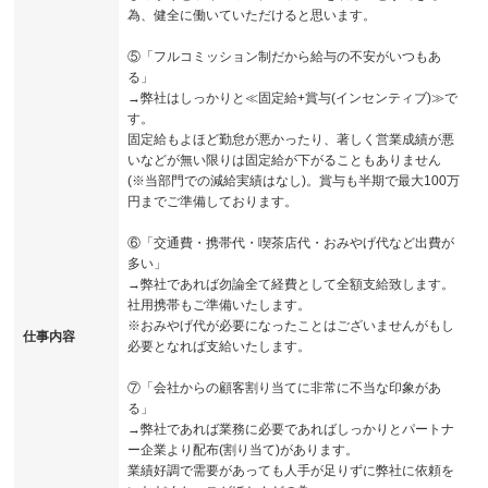
為、健全に働いていただけると思います。
⑤「フルコミッション制だから給与の不安がいつもあ
る」
→弊社はしっかりと≪固定給+賞与(インセンティブ)≫で
す。
固定給もよほど勤怠が悪かったり、著しく営業成績が悪
いなどが無い限りは固定給が下がることもありません
(※当部門での減給実績はなし)。賞与も半期で最大100万
円までご準備しております。
⑥「交通費・携帯代・喫茶店代・おみやげ代など出費が
多い」
→弊社であれば勿論全て経費として全額支給致します。
社用携帯もご準備いたします。
※おみやげ代が必要になったことはございませんがもし
仕事内容
必要となれば支給いたします。
⑦「会社からの顧客割り当てに非常に不当な印象があ
る」
→弊社であれば業務に必要であればしっかりとパートナ
ー企業より配布(割り当て)があります。
業績好調で需要があっても人手が足りずに弊社に依頼を