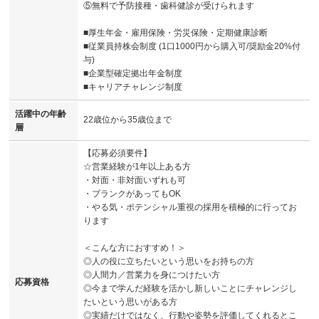
⑤無料で予防接種・歯科健診が受けられます
■厚生年金・雇用保険・労災保険・定期健康診断
■従業員持株会制度 (1口1000円から購入可/奨励金20%付
与)
■企業型確定拠出年金制度
■キャリアチャレンジ制度
活躍中の年齢
22歳位から35歳位まで
層
【応募必須要件】
☆営業経験が1年以上ある方
・対面・非対面いずれも可
・ブランクがあってもOK
・やる気・ポテンシャル重視の採用を積極的に行ってお
ります
＜こんな方におすすめ！＞
◎人の役に立ちたいという思いをお持ちの方
◎人間力／営業力を身につけたい方
応募資格
◎今まで学んだ経験を活かし新しいことにチャレンジし
たいという思いがある方
◎実績だけではなく、行動や姿勢を評価してくれるとこ