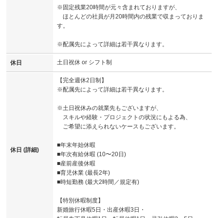
※固定残業20時間が元々含まれておりますが、
ほとんどの社員が月20時間内の残業で収まっておりま
す。
※配属先によって詳細は若干異なります。
土日祝休 or シフト制
休日
【完全週休2日制】
※配属先によって詳細は若干異なります。
※土日祝休みの就業先もございますが、
スキルや経験・プロジェクトの状況にもよる為、
ご希望に添えられないケースもございます。
■年末年始休暇
休日 (詳細)
■年次有給休暇 (10〜20日)
■産前産後休暇
■育児休業 (最長2年)
■時短勤務 (最大2時間／規定有)
【特別休暇制度】
新婚旅行休暇5日・出産休暇3日・