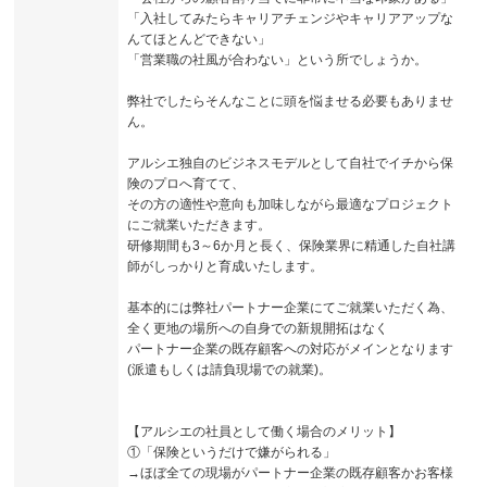
「入社してみたらキャリアチェンジやキャリアアップな
んてほとんどできない」
「営業職の社風が合わない」という所でしょうか。
弊社でしたらそんなことに頭を悩ませる必要もありませ
ん。
アルシエ独自のビジネスモデルとして自社でイチから保
険のプロへ育てて、
その方の適性や意向も加味しながら最適なプロジェクト
にご就業いただきます。
研修期間も3～6か月と長く、保険業界に精通した自社講
師がしっかりと育成いたします。
基本的には弊社パートナー企業にてご就業いただく為、
全く更地の場所への自身での新規開拓はなく
パートナー企業の既存顧客への対応がメインとなります
(派遣もしくは請負現場での就業)。
【アルシエの社員として働く場合のメリット】
①「保険というだけで嫌がられる」
→ほぼ全ての現場がパートナー企業の既存顧客かお客様