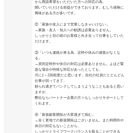
から商談希望をいただいた方への対応の為、
聞いていただける前提ができております。むしろ保険に
興味がある方が多いです。
②「家族や友人にまで営業しなきゃいけない」
→家族・友人・知人への勧誘は必要ありません。
しっかりと目の前のお客様と向き合って仕事をしていた
だけます。
③「いつも連絡が来る為、定時や休みの感覚がなくな
る」
→原則定時外や休日の対応は必要ありません。よほど緊
急な場合や特殊な対応があったとしても、
月に1～2回程度だと思います。自社の社員だとどんどん
仕事が回ってきて、
頼られ過ぎてパンクしてしまうようなこともあると思い
ますが、
弊社ならパートナー企業の方々もしっかりサポートして
くれます。
④「新規顧客開拓が大変過ぎて病む」
→全く更地での新規開拓はございません。また時間外や
休日の対応もないことから、
しっかりとライフワークバランスを取ることができる