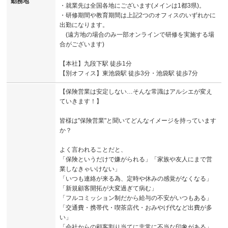
勤務地
・就業先は全国各地にございます(メインは1都3県)。
・研修期間や教育期間は上記2つのオフィスのいずれかに
出勤になります。
(遠方地の場合のみ一部オンラインで研修を実施する場
合がございます)
【本社】九段下駅 徒歩1分
【別オフィス】東池袋駅 徒歩3分・池袋駅 徒歩7分
【保険営業は安定しない…そんな常識はアルシエが変え
ていきます！】
皆様は"保険営業"と聞いてどんなイメージを持っています
か？
よく言われることだと、
「保険というだけで嫌がられる」「家族や友人にまで営
業しなきゃいけない」
「いつも連絡が来る為、定時や休みの感覚がなくなる」
「新規顧客開拓が大変過ぎて病む」
「フルコミッション制だから給与の不安がいつもある」
「交通費・携帯代・喫茶店代・おみやげ代など出費が多
い」
「会社からの顧客割り当てに非常に不当な印象がある」