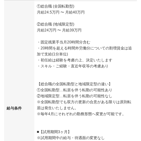
①総合職 (全国転勤型)
月給24.5万円 〜 月給40万円
②総合職 (地域限定型)
月給24万円 〜 月給39万円
・固定残業手当月20時間分含む
・20時間を超える時間外労働分についての割増賃金は追
加で支給(1分単位)
・初任給は経験を考慮の上、決定いたします
・スキル・ご経験・直近年収等の考慮あり
【総合職の全国転勤型と地域限定型の違い】
①全国転勤型…転居を伴う転勤の可能性あり
②地域限定型…転居を伴う転勤の可能性なし
※全国転勤型でも双方の更新の合意がある限りは原則転
居は発生いたしません。
給与条件
※毎年4月にそれぞれの勤務形態へ変更が可能です。
■【試用期間3ヶ月】
※試用期間中の給与・待遇面の変更なし