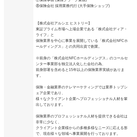
⑦保険事務 (保険クラーク業務)
⑧保険会社 採用業務代行 (大手保険ショップ)
【株式会社アルシエ ヒストリー】
東証プライム市場へ上場企業である「株式会社ディア・
ライフ」と
保険業界を中心に事業を展開している「株式会社NFCホ
ールディングス」との共同出資で創業。
※前身の「株式会社NFCホールディングス」のコールセ
ンター事業部を独立法人化した会社の為、
前身部署を含めると15年以上の保険業界実績がありま
す。
保険・金融業界のテレマーケティングでは業界トップシ
ェア企業であり、
様々なクライアント企業へプロフェッショナル人材を輩
出しております。
保険業界のプロフェッショナル人材を提供できる会社は
非常に少なく、
クライアント企業様からの多種多様なニーズに応える形
で、現在様々な領域へ事業展開を行っております。