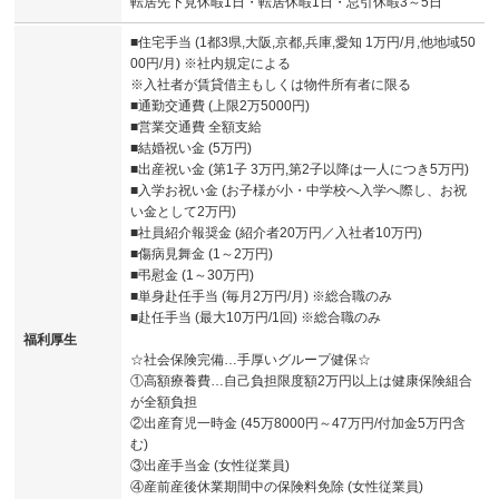
転居先下見休暇1日・転居休暇1日・忌引休暇3～5日
■住宅手当 (1都3県,大阪,京都,兵庫,愛知 1万円/月,他地域50
00円/月) ※社内規定による
※入社者が賃貸借主もしくは物件所有者に限る
■通勤交通費 (上限2万5000円)
■営業交通費 全額支給
■結婚祝い金 (5万円)
■出産祝い金 (第1子 3万円,第2子以降は一人につき5万円)
■入学お祝い金 (お子様が小・中学校へ入学へ際し、お祝
い金として2万円)
■社員紹介報奨金 (紹介者20万円／入社者10万円)
■傷病見舞金 (1～2万円)
■弔慰金 (1～30万円)
■単身赴任手当 (毎月2万円/月) ※総合職のみ
■赴任手当 (最大10万円/1回) ※総合職のみ
福利厚生
☆社会保険完備…手厚いグループ健保☆
①高額療養費…自己負担限度額2万円以上は健康保険組合
が全額負担
②出産育児一時金 (45万8000円～47万円/付加金5万円含
む)
③出産手当金 (女性従業員)
④産前産後休業期間中の保険料免除 (女性従業員)