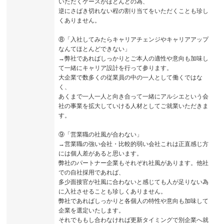
いただくケースがほとんどの為、
逆にさばき切れない程の割り当てをいただくことも珍し
くありません。
⑧「入社してみたらキャリアチェンジやキャリアアップ
なんてほとんどできない」
→弊社であればしっかりとご本人の適性や意向も加味し
て一緒にキャリア設計を行って参ります。
大企業で数多くの従業員の中の一人として働くではな
く、
あくまで一人一人と向き合って一緒にアルシエという会
社の事業を拡大していける人材としてご就業いただきま
す。
⑨「営業職の社風が合わない」
→営業職の強い会社・比較的弱い会社これは正直感じ方
には個人差があると思います。
弊社のパートナー企業もそれぞれ社風があります。他社
での自社採用であれば、
多少面接官が社風に合わないと感じても人が足りない為
に入社させることも珍しくありません。
弊社であればしっかりと各個人の特性や意向も加味して
企業を選定いたします。
それでももし合わなければ更新タイミングで別企業へ就