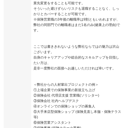
業先変更をすることも可能です。
そういった避けずらいリスクも退職することなく、しっ
かりとカバーすることが可能です。
※保険営業職の3年後の離職率は9割ともいわれますが、
弊社の同部門での離職者はまだ1名のみ(健康上の理由)で
す。
ここでは書ききれないような弊社ならではの魅力は沢山
ございます。
自身のキャリアアップや総合的なスキルアップを目指し
たい方は、
是非一度弊社の面接へお越しいただければ幸いです。
＜弊社からの人材輩出プロジェクトの例＞
①上場企業での保険事業の新規立ち上げ
②保険会社 代理店支援 営業職(ソリシター)
③保険会社 社内ヘルプデスク
④オンラインでの保険ショップの募集人
⑤大手来店型保険ショップ (保険見直し本舗・保険テラス
等)
⑥保険営業アシスタント