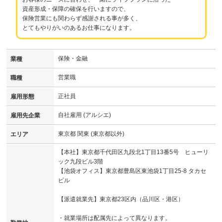
資産形成・保障の確保を行いますので、
保険営業にも関わらず感謝される事が多く、
とてもやりがいのあるお仕事になります。
保険・金融
業種
営業職
職種
正社員
雇用形態
自社雇用 (アルシエ)
雇用先企業
東京都 関東 (東京都以外)
エリア
【本社】東京都千代田区九段北1丁目13番5号 ヒューリ
ック九段ビル3階
【池袋オフィス】東京都豊島区東池袋1丁目25-8 タカセ
ビル
【派遣就業先】東京都23区内（品川区・港区）
・就業場所は配属先によって異なります。