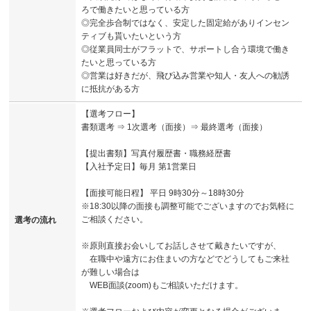
ろで働きたいと思っている方
◎完全歩合制ではなく、安定した固定給がありインセン
ティブも貰いたいという方
◎従業員同士がフラットで、サポートし合う環境で働き
たいと思っている方
◎営業は好きだが、飛び込み営業や知人・友人への勧誘
に抵抗がある方
【選考フロー】
書類選考 ⇒ 1次選考（面接）⇒ 最終選考（面接）
【提出書類】写真付履歴書・職務経歴書
【入社予定日】毎月 第1営業日
【面接可能日程】 平日 9時30分～18時30分
※18:30以降の面接も調整可能でございますのでお気軽に
ご相談ください。
選考の流れ
※原則直接お会いしてお話しさせて戴きたいですが、
在職中や遠方にお住まいの方などでどうしてもご来社
が難しい場合は
WEB面談(zoom)もご相談いただけます。