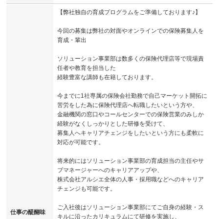
【弊社独自の育成プログラムをご準備しております♪】
今回の募集は弊社の対面やオンラインでの保険募集人を
育成・輩出
ソリューション事業部は数多くの保険代理店等で現場責
任者や教育を担当した
経験豊富な講師も在籍しております。
今までに1社専属の保険会社勤務で自己マーケット開拓に
苦労をした為に保険代理店へ転職したいという方や、
金融機関の窓口やコールセンターでの保険営業のみしか
経験がなくしっかりとした研修を受けて、
募集人へキャリアチェンジをしたいという方にも柔軟に
対応が可能です。
将来的にはソリューション事業部の育成担当の主任やサ
ブマネージャーへのキャリアアップや、
株式会社アルシエ全体の人事・採用職などへのキャリア
チェンジも可能です。
ご入社後はソリューション事業部にてご自身の経験・ス
仕事の醍醐味
キルに沿ったカリキュラムにて研修を実施し、